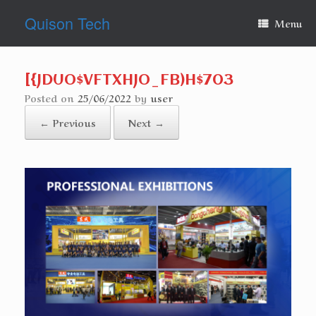
Skip
Quison Tech
to
Menu
content
[{JDUO$VFTXHJO_FB)H$703
Posted on
25/06/2022
by
user
← Previous
Next →