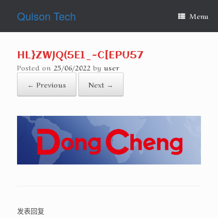
Skip
Quison Tech
to
Menu
content
HL}ZWJQ(5E1_~C[EPU57
Posted on
25/06/2022
by
user
← Previous
Next →
发表回复