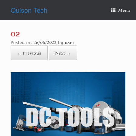
Skip
Quison Tech
to
Menu
content
02
Posted on
26/06/2022
by
user
← Previous
Next →